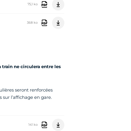
75,1 ko
368 ko
ain ne circulera entre les
ulières seront renforcées
 sur l’affichage en gare.
141 ko