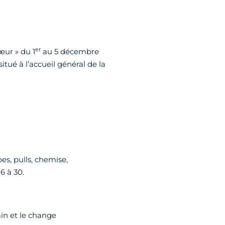
er
œur » du 1
au 5 décembre
tué à l’accueil général de la
bes, pulls, chemise,
6 à 30.
ain et le change