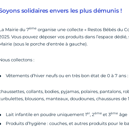
Soyons solidaires envers les plus démunis !
ème
La Mairie du 7
organise une collecte « Restos Bébés du C
2025. Vous pouvez déposer vos produits dans l’espace dédié, si
Mairie (sous le porche d'entrée à gauche).
Nous collectons :
Vêtements d’hiver neufs ou en très bon état de 0 à 7 ans :
chaussettes, collants, bodies, pyjamas, polaires, pantalons, ro
turbulettes, blousons, manteaux, doudounes, chaussures de 1
er
ème
ème
Lait infantile en poudre uniquement 1
, 2
et 3
âge
Produits d’hygiène : couches, et autres produits pour le b