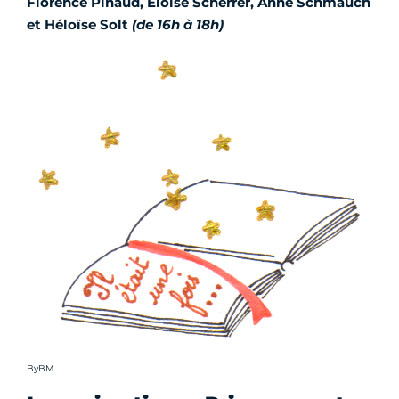
Florence Pinaud, Eloïse Scherrer, Anne Schmauch
et Héloïse Solt
(de 16h à 18h)
Crédit photo :
ByBM